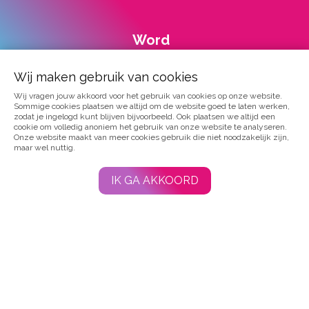
Word
lid
van
Wij maken gebruik van cookies
Dwarslaesie
Wij vragen jouw akkoord voor het gebruik van cookies op onze website.
Organisatie
Sommige cookies plaatsen we altijd om de website goed te laten werken,
Nederland!
zodat je ingelogd kunt blijven bijvoorbeeld. Ook plaatsen we altijd een
cookie om volledig anoniem het gebruik van onze website te analyseren.
Onze website maakt van meer cookies gebruik die niet noodzakelijk zijn,
Wij
maar wel nuttig.
bieden
betrouwbare
IK GA AKKOORD
informatie,
ruime
ervaringskennis
en
scherpe
belangenbehartiging.