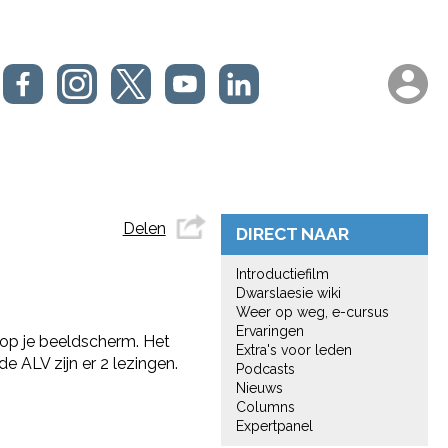
Delen
DIRECT NAAR
Introductiefilm
Dwarslaesie wiki
Weer op weg, e-cursus
Ervaringen
 op je beeldscherm. Het
Extra's voor leden
 ALV zijn er 2 lezingen.
Podcasts
Nieuws
Columns
Expertpanel