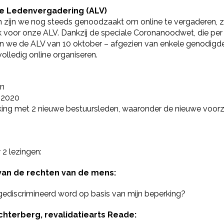
ene Ledenvergadering (ALV)
zijn we nog steeds genoodzaakt om online te vergaderen, z
k voor onze ALV. Dankzij de speciale Coronanoodwet, die pe
n we de ALV van 10 oktober – afgezien van enkele genodigd
olledig online organiseren.
en
 2020
ng met 2 nieuwe bestuursleden, waaronder de nieuwe voorzi
2 lezingen:
e van de rechten van de mens:
k gediscrimineerd word op basis van mijn beperking?
Achterberg, revalidatiearts Reade: