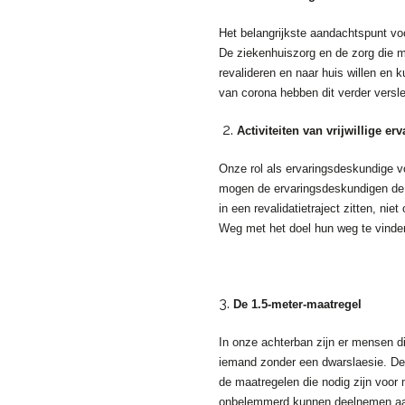
Het belangrijkste aandachtspunt vo
De ziekenhuiszorg en de zorg die m
revalideren en naar huis willen en
van corona hebben dit verder versl
2.
Activiteiten van vrijwillige 
Onze rol als ervaringsdeskundige v
mogen de ervaringsdeskundigen de r
in een revalidatietraject zitten, n
Weg met het doel hun weg te vinden 
3.
De 1.5-meter-maatregel
In onze achterban zijn er mensen di
iemand zonder een dwarslaesie. De
de maatregelen die nodig zijn voor
onbelemmerd kunnen deelnemen aan 