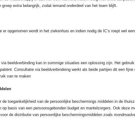
e groep extra belangrijk, zodat iemand onderdeel van het team blijft.
ie er opgenomen wordt in het ziekenhuis en indien nodig de IC’s roept wel een
d via beeldverbinding kan in sommige situaties een oplossing zijn. Het gebru
atiënt. Consultatie via beeldverbindeing werkt als beide partijen dit een fij
ruik van te maken
ddelen
r de toegankelijkheid van de persoonlijke beschermings middelen in de thuisz
nen op basis van een persoonsgebonden budget en mantelzorgers. Ook deze 
ur voor de distributie van persoonlijke beschermingsmiddelen zoals mondmas