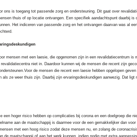
or ons is toegang tot passende zorg en ondersteuning. Dit gaat over revalida
ensen thuis of op locatie ontvangen. Een specifiek aandachtspunt daarbij is d
 kunnen. Het indiceren van passende zorg en het ontvangen daarvan was al e
echterd.
ervaringsdeskundigen
oor mensen met een laesie, die opgenomen zijn in een revalidatiecentrum is m
evalidatiecentra niet in. Daardoor kunnen wij de mensen die recent zijn geco
iet ondersteunen.Voor de mensen die recent een laesie hebben opgelopen geven
als ze weer thuis zijn. Daarbij zijn ervaringsdeskundigen aanwezig. Dat ligt n
e een hoger risico hebben op complicaties bij corona en een doelgroep die niet
elname aan de maatschappij is daarmee voor de een gemakkelijker dan voor 
 mensen met een hoog risico zodat deze mensen nu, en zolang de coronacrisis
de maatschappij of aan het werk kunnen, indien nodig met extra aanpassing