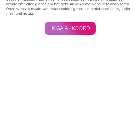
cookie om volledig anoniem het gebruik van onze website te analyseren.
Onze website maakt van meer cookies gebruik die niet noodzakelijk zijn,
maar wel nuttig.
IK GA AKKOORD
Word
lid
van
Dwarslaesie
Organisatie
Nederland!
Wij
bieden
betrouwbare
informatie,
ruime
ervaringskennis
en
scherpe