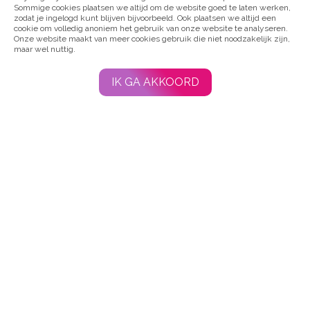
Sommige cookies plaatsen we altijd om de website goed te laten werken,
Word
zodat je ingelogd kunt blijven bijvoorbeeld. Ook plaatsen we altijd een
cookie om volledig anoniem het gebruik van onze website te analyseren.
lid
Onze website maakt van meer cookies gebruik die niet noodzakelijk zijn,
van
maar wel nuttig.
Dwarslaesie
Organisatie
IK GA AKKOORD
Nederland!
Wij
bieden
betrouwbare
informatie,
ruime
ervaringskennis
en
scherpe
belangenbehartiging.