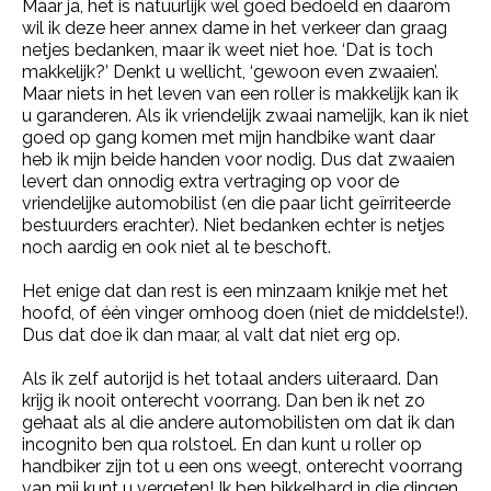
Maar ja, het is natuurlijk wel goed bedoeld en daarom
wil ik deze heer annex dame in het verkeer dan graag
netjes bedanken, maar ik weet niet hoe. ‘Dat is toch
makkelijk?’ Denkt u wellicht, ‘gewoon even zwaaien’.
Maar niets in het leven van een roller is makkelijk kan ik
u garanderen. Als ik vriendelijk zwaai namelijk, kan ik niet
goed op gang komen met mijn handbike want daar
heb ik mijn beide handen voor nodig. Dus dat zwaaien
levert dan onnodig extra vertraging op voor de
vriendelijke automobilist (en die paar licht geïrriteerde
bestuurders erachter). Niet bedanken echter is netjes
noch aardig en ook niet al te beschoft.
Het enige dat dan rest is een minzaam knikje met het
hoofd, of één vinger omhoog doen (niet de middelste!).
Dus dat doe ik dan maar, al valt dat niet erg op.
Als ik zelf autorijd is het totaal anders uiteraard. Dan
krijg ik nooit onterecht voorrang. Dan ben ik net zo
gehaat als al die andere automobilisten om dat ik dan
incognito ben qua rolstoel. En dan kunt u roller op
handbiker zijn tot u een ons weegt, onterecht voorrang
van mij kunt u vergeten! Ik ben bikkelhard in die dingen.