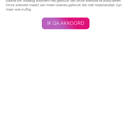
cookie om volledig anoniem het gebruik van onze website te analyseren.
Onze website maakt van meer cookies gebruik die niet noodzakelijk zijn,
maar wel nuttig.
Blijf op de hoogte en abonneer je hier op de maandelijkse
IK GA AKKOORD
nieuwsbrief
Over ons
Voor professionals