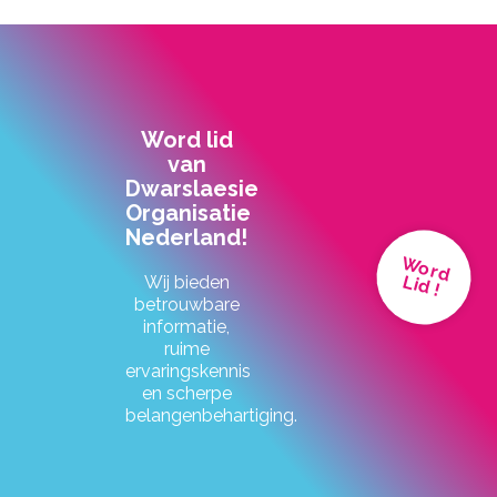
Word lid
van
Dwarslaesie
Organisatie
Nederland!
Word
Lid !
Wij bieden
betrouwbare
informatie,
ruime
ervaringskennis
en scherpe
belangenbehartiging.