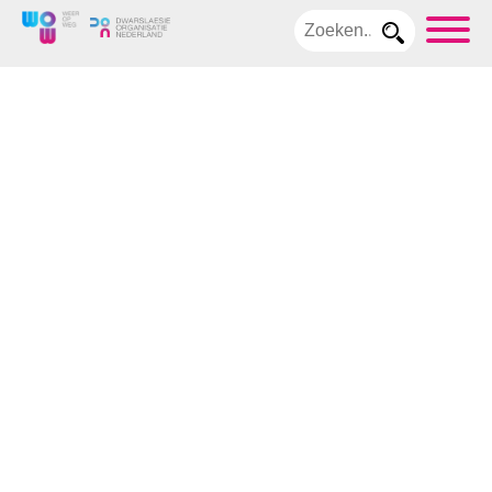
Home
Over
WoW
Dwarslaesie
Dwarslaesie
kort
Medisch
Blaas
Huid
Darmen
Seks en
Relaties