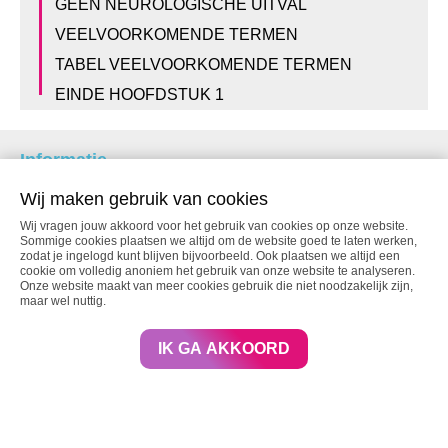
GEEN NEUROLOGISCHE UITVAL
VEELVOORKOMENDE TERMEN
TABEL VEELVOORKOMENDE TERMEN
EINDE HOOFDSTUK 1
Informatie
Wij maken gebruik van cookies
Disclaimer
Privacybeleid
Wij vragen jouw akkoord voor het gebruik van cookies op onze website.
Sommige cookies plaatsen we altijd om de website goed te laten werken,
zodat je ingelogd kunt blijven bijvoorbeeld. Ook plaatsen we altijd een
cookie om volledig anoniem het gebruik van onze website te analyseren.
Onze website maakt van meer cookies gebruik die niet noodzakelijk zijn,
Alle films van ervaringsdeskundigen
maar wel nuttig.
Laurens (C4-5)
IK GA AKKOORD
Ria en Jan-Willem (ouders)
Monique (caudalaesie)
Bert (C2 incompleet)
Helma (partner van Bert)