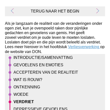
TERUG NAAR HET BEGIN
Emoties
Als je langzaam de realiteit van de veranderingen onder
Leven
ogen ziet, kun je overspoeld raken door pijnlijke
Ervaringsdeskundigen
gedachten en gevoelens van gemis. Het geeft
Bert
zoveel verdriet om je oude leven te moeten loslaten.
†
Loslaten doet pijn en die pijn wordt beleefd als verdriet.
Helma
Lees meer hierover in het hoofdstuk
Verliesverwerking
op
Jos
de website van DON.
†
INTRODUCTIE/SAMENVATTING
Laurens
Margreet
GEVOELENS EN EMOTIES
Marianne
ACCEPTEREN VAN DE REALITEIT
Monique
Ria
WAT IS ROUW?
en
ONTKENNING
Jan-
Willem
WOEDE
Roger
VERDRIET
Sjaan
Wiki
DEPRESSIEVE GEVOELENS