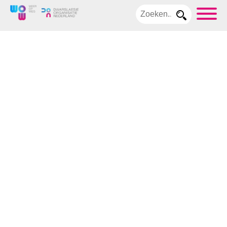
Home
Over
WoW
Dwarslaesie
Dwarslaesie
kort
Medisch
Blaas
Huid
Darmen
Seks en
Relaties