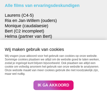
Alle films van ervaringsdeskundigen
Laurens (C4-5)
Ria en Jan-Willem (ouders)
Monique (caudalaesie)
Bert (C2 incompleet)
Helma (partner van Bert)
Margreet (caudalaesie)
Sjaan (T9)
Wij maken gebruik van cookies
Marianne (C5 incompleet)
Wij vragen jouw akkoord voor het gebruik van cookies op onze website.
Jos (C4)
Sommige cookies plaatsen we altijd om de website goed te laten werken,
Roger (C6)
zodat je ingelogd kunt blijven bijvoorbeeld. Ook plaatsen we altijd een
cookie om volledig anoniem het gebruik van onze website te analyseren.
Onze website maakt van meer cookies gebruik die niet noodzakelijk zijn,
maar wel nuttig.
Alle themavideo's
IK GA AKKOORD
Transfer
Mobiliteit