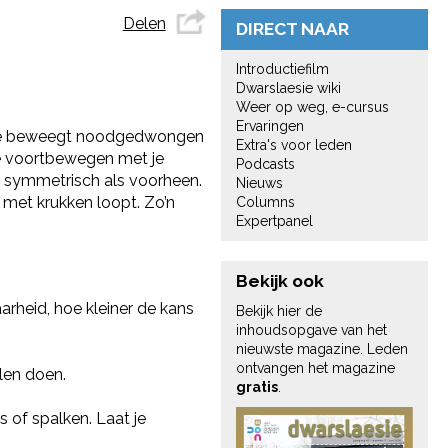
Delen
DIRECT NAAR
Introductiefilm
Dwarslaesie wiki
Weer op weg, e-cursus
Ervaringen
n. Je beweegt noodgedwongen
Extra's voor leden
je voortbewegen met je
Podcasts
 zo symmetrisch als voorheen.
Nieuws
 met krukken loopt. Zo’n
Columns
Expertpanel
Bekijk ook
arheid, hoe kleiner de kans
Bekijk hier de
inhoudsopgave van het
nieuwste magazine. Leden
ontvangen het magazine
llen doen.
gratis
.
 of spalken. Laat je