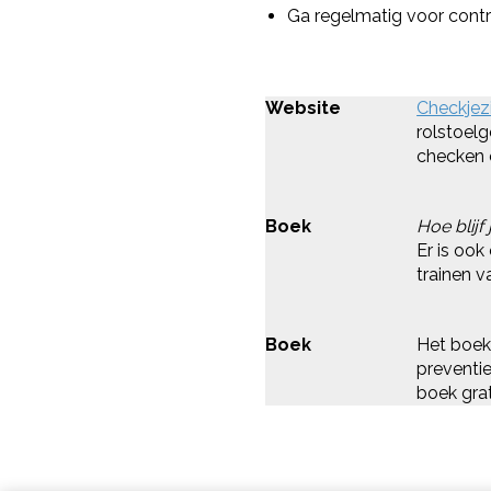
Ga regelmatig voor contr
Website
Checkjez
rolstoelg
checken of
Boek
Hoe blijf
Er is oo
trainen 
Boek
Het boe
preventie
boek gra