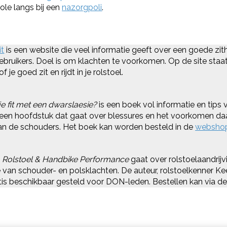
ole langs bij een
nazorgpoli
.
it
is een website die veel informatie geeft over een goede zit
ebruikers. Doel is om klachten te voorkomen. Op de site sta
 je goed zit en rijdt in je rolstoel.
 je fit met een dwarslaesie?
is een boek vol informatie en tips 
k een hoofdstuk dat gaat over blessures en het voorkomen daa
van de schouders. Het boek kan worden besteld in de
websho
k
Rolstoel & Handbike Performance
gaat over rolstoelaandrijv
 van schouder- en polsklachten. De auteur, rolstoelkenner Ke
tis beschikbaar gesteld voor DON-leden. Bestellen kan via d