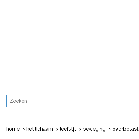
home
het lichaam
leefstijl
beweging
overbelas