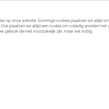
olstoelgebruikers
kies op onze website. Sommige cookies plaatsen we altijd om
opers met een laesie
d. Ook plaatsen we altijd een cookie om volledig anoniem het
gebruik die niet noodzakelijk zijn, maar wel nuttig.
tstaan
Vraag en aanbod
Webshop