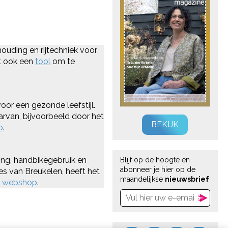
houding en rijtechniek voor
at ook een
tool
om te
voor een gezonde leefstijl.
rvan, bijvoorbeeld door het
BEKIJK
p
.
ing, handbikegebruik en
Blijf op de hoogte en
abonneer je hier op de
es van Breukelen, heeft het
maandelijkse
nieuwsbrief
e
webshop
.